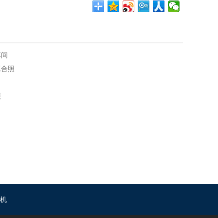
车间
工合照
照
机