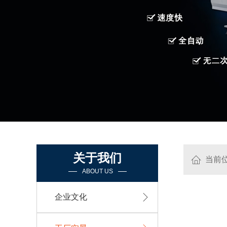
关于我们
当前
ABOUT US
企业文化