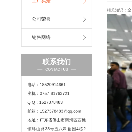
工厂实景
相关知识：
全
公司荣誉
销售网络
联系我们
CONTACT US
电话：18520914661
座机：0757-81763721
Q Q：1527378483
邮箱：1527378483@qq.com
地址：广东省佛山市南海区西樵
镇环山路38号五八科创园4栋2