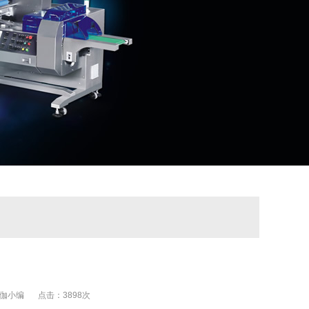
伽小编
点击：3898次