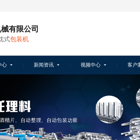
机械有限公司
枕式
包装机
中心
新闻资讯
视频中心
客户