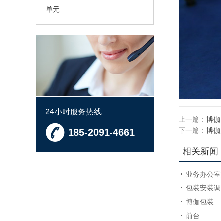
单元
24小时服务热线
上一篇：
博伽
下一篇：
博伽
185-2091-4661
相关新闻
业务办公室
包装安装调
博伽包装
前台