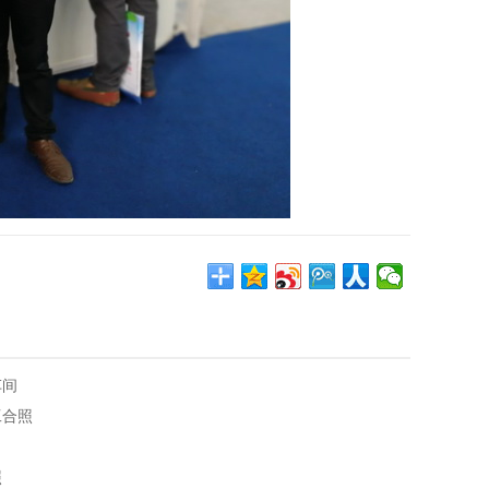
车间
工合照
照