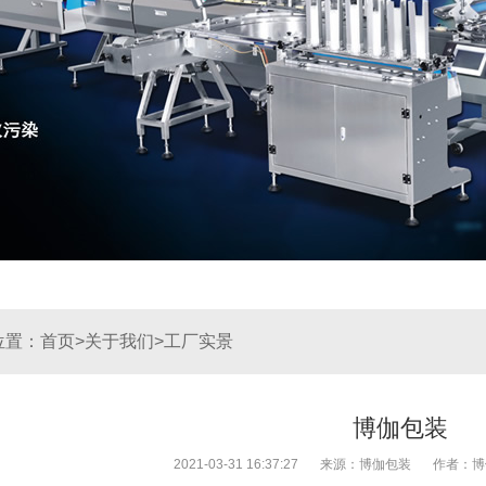
位置：
首页
关于我们
工厂实景
>
>
博伽包装
2021-03-31 16:37:27
来源：博伽包装
作者：博