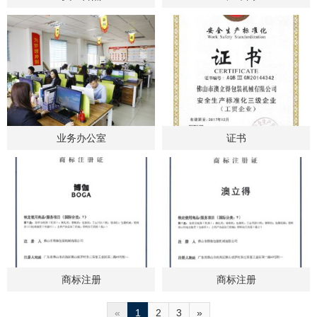
业务办公室
证书
商标注册
商标注册
«
1
2
3
»