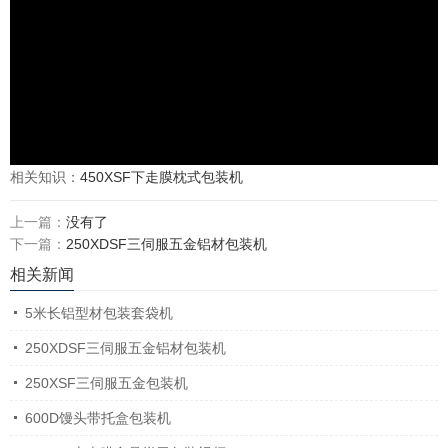
相关知识：
450XSF下走膜枕式包装机
上一篇：
没有了
下一篇：
250XDSF三伺服五金铝材包装机
相关新闻
5米长铝型材包装套袋机
250XDSF三伺服五金铝材包装机
250XSF三伺服五金包装机
600D馒头带托盒包装机