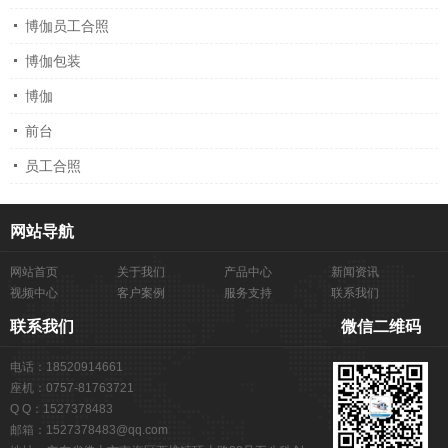
博伽员工合照
博伽包装
博伽
前台
员工合照
网站导航
网站首页
关于我们
产品中心
新闻资讯
视频中心
客户案例
服务支持
联系我们
联系我们
微信二维码
电话：18520914661
座机：0757-81763721
Q Q：1527378483
邮箱：1527378483@qq.com