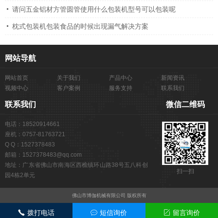
请问五金铝材方管圆管使用什么包装机型号可以包装呢
枕式包装机包装食品的时候出现漏气解决方案
网站导航
网站首页
关于我们
产品中心
新闻资讯
视频中心
客户案例
服务支持
联系我们
联系我们
微信二维码
电话：18520914661
座机：0757-81763721
Q Q：1527378483
邮箱：1527378483@qq.com
地址：广东省佛山市南海区西樵镇环山路38号五八科创
扫一扫
园4栋2单元
佛山市博伽机械有限公司 版权所有
拨打电话
短信询价
留言询价