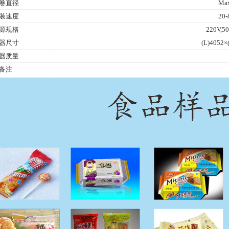
卷直径
Ma
装速度
20-
源规格
220V,5
器尺寸
(L)4052
×
器质量
备注