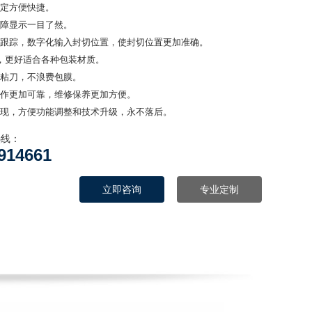
设定方便快捷。
故障显示一目了然。
标跟踪，数字化输入封切位置，使封切位置更加准确。
制，更好适合各种包装材质。
不粘刀，不浪费包膜。
工作更加可靠，维修保养更加方便。
实现，方便功能调整和技术升级，永不落后。
热线：
914661
立即咨询
专业定制