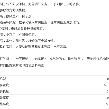
制，袋长即设即切，无需调节空走，一步到位，省时省膜。
，参数设定方便快捷。
功能，故障显示一目了然。
电眼色标跟踪，数字化输入封切位置，使封切位置更加准确。
ID控制，更好适合各种包装材质。
功能，不粘刀，不浪费包膜。
简洁，工作更加可靠，维修保养更加方便。
由软件实现，方便功能调整和技术升级，永不落后。
、打孔机 3、全不锈钢 4、触摸屏 5、充气装置 6、排气装置 7、无物料停机功能
封口图案或封纹 9自动进料装置
：
机型
B
膜宽度
Ma
袋长度
12
袋宽度
10
品高度
M