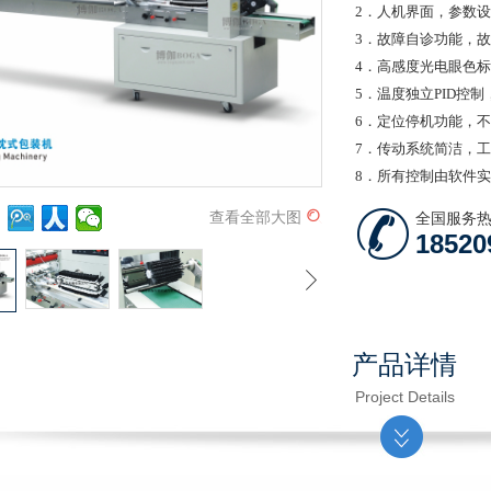
2．人机界面，参数
3．故障自诊功能，
4．高感度光电眼色
5．温度独立PID控
6．定位停机功能，
7．传动系统简洁，
8．所有控制由软件
查看全部大图
全国服务
18520
产品详情
Project Details