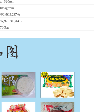
x. 320mm
80bag/min
0/60HZ,3.2KVA
(W)970×(H)1412
700kg