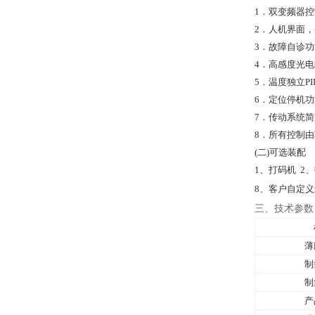
1
．双变频器控
2．人机界面
3．故障自诊
4．高感度光
5．温度独立P
6．定位停机
7．传动系统
8．所有控制
(二)
可选装配
1、
打码机 2
8
、客户自定义
三、技术参数
薄
制
制
产