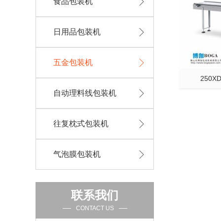
食品包装机
日用品包装机
五金包装机
250
自动理料线包装机
往复枕式包装机
气泡膜包装机
联系我们
CONTACT US