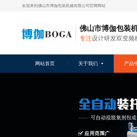
欢迎来到佛山市博伽包装机械有限公司官网网站
佛山市博伽包装
专注
设计研发双变频
网站首页
关于我们
产品