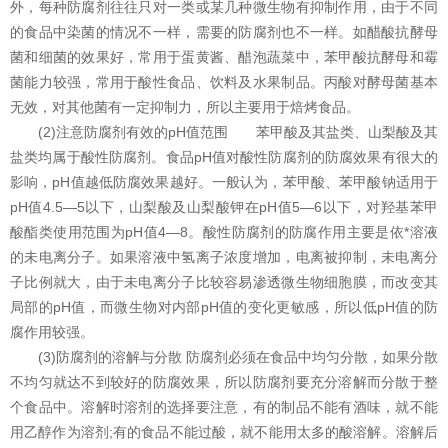
外，每种防腐剂往往只对一类或某几种微生物有抑制作用，由于不同
的食品中染菌的情况不一样，需要的防腐剂也不一样。如醋酸抗酵母
菌和细菌的效果好，常用于蛋黄酱、醋泡蔬菜中，苯甲酸抗酵母和霉
菌能力较强，常用于酸性食品、饮料及水果制品。丙酸对酵母菌基本
无效，对其他菌有一定抑制力，所以主要用于焙烤食品。
(2)注意防腐剂有效的pH值范围 苯甲酸及其盐类、山梨酸及其
盐类均属于酸性防腐剂。食品pH值对酸性防腐剂的防腐效果有很大的
影响，pH值越低防腐效果越好。一般认为，苯甲酸、苯甲酸钠适用于
pH值4.5—5以下，山梨酸及山梨酸钾在pH值5—6以下，对羟基苯甲
酸酯类使用范围为pH值4—8。酸性防腐剂的防腐作用主要是依*溶液
的未电离分子。如果溶液中氢离子浓度增加，电离被抑制，未电离分
子比例就大，由于未电离分子比较容易渗透微生物细胞膜，而改变其
局部的pH值，而微生物对内部pH值的变化更敏感，所以低pH值的防
腐作用较强。
(3)防腐剂的溶解与分散 防腐剂必须在食品中均匀分散，如果分散
不均匀就达不到较好的防腐效果，所以防腐剂要充分溶解而分散于整
个食品中。溶解时溶剂的选择要注意，有的制品不能有酒味，就不能
用乙醇作为溶剂;有的食品不能过酸，就不能用太多的酸溶解。溶解后