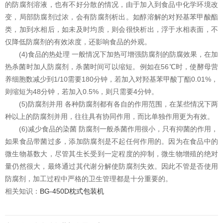
的防腐剂溶液，也有不好分散的情况，由于加入到食品中化学环境改
变，局部防腐剂过浓，会有防腐剂析出。如醇溶解的对羟基苯甲酸酯
类，加到水相后，如未及时均质，则会很快析出，浮于水相表面，不
仅降低防腐剂的有效浓度，还影响食品的外观。
(4)食品的热处理 一般情况下加热可增强防腐剂的防腐效果，在加
热杀菌时加人防腐剂，杀菌时间可以缩短。例如在56℃时，使酵母营
养细胞数减少到1/10需要180分钟，若加入对羟基苯甲酸丁酯0.01%，
则缩短为48分钟，若加入0.5%，则只需要4分钟。
(5)防腐剂并用 各种防腐剂都有各自的作用范围，在某些情况下两
种以上的防腐剂并用，往往具有协同作用，而比单独作用更为有效。
(6)减少食品的染菌 防腐剂一般杀菌作用很小，只有抑菌的作用，
如果食品带菌过多，添加防腐剂是不起任何作用的。因为在食品中的
微生物基数大，尽管其生长受到一定程度的抑制，微生物增殖的绝对
量仍然很大，最终通过其代谢分解使防腐剂失效。因此不管是否使用
防腐剂，加工过程中严格的卫生管理都是十分重要的。
相关知识：
BG-450D枕式包装机